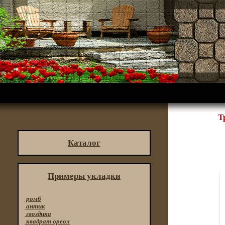
Т
Каталог
Примеры укладки
ромб
антик
гвоздика
квадрат ореол